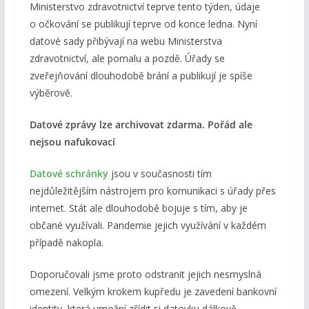
Ministerstvo zdravotnictví teprve tento týden, údaje
o očkování se publikují teprve od konce ledna. Nyní
datové sady přibývají na webu Ministerstva
zdravotnictví, ale pomalu a pozdě. Úřady se
zveřejňování dlouhodobě brání a publikují je spíše
výběrově.
Datové zprávy lze archivovat zdarma. Pořád ale
nejsou nafukovací
Datové schránky
jsou v současnosti tím
nejdůležitějším nástrojem pro komunikaci s úřady přes
internet. Stát ale dlouhodobě bojuje s tím, aby je
občané využívali. Pandemie jejich využívání v každém
případě nakopla.
Doporučovali jsme proto odstranit jejich nesmyslná
omezení. Velkým krokem kupředu je zavedení bankovní
identity, která umožní zřídit si datovku dálkově