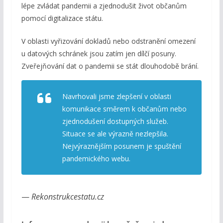
lépe zvládat pandemii a zjednodušit život občanům
pomocí digitalizace státu.
V oblasti vyřizování dokladů nebo odstranění omezení
u datových schránek jsou zatím jen dílčí posuny.
Zveřejňování dat o pandemii se stát dlouhodobě brání.
Navrhovali jsme zlepšení v oblasti
komunikace směrem k občanům nebo
zjednodušení dostupných služeb.
Situace se ale výrazně nezlepšila.
Nejvýraznějším posunem je spuštění
pandemického webu.
—
Rekonstrukcestatu.cz