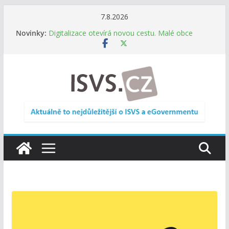
Přeskočit
7.8.2026
na
Novinky:
Digitalizace otevírá novou cestu. Malé obce
obsah
nemusí zanikat, mohou více spolupracovat
DIA: Stát poprvé v historii zapojuje širokou
veřejnost do testování digitálních služeb
DIA: Informační systém dlouhodobého řízení
(ISDŘ) je od července v plném provozu
RVIS – Výbor pro architekturu a řízení ICT
zveřejnil materiály z nového jednání
Informace o obcích vždy po ruce. SMS ČR spouští
novou mobilní aplikaci