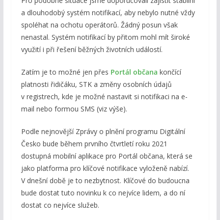
Pro podobné situace jsme doporučovali zajistit stabilní
a dlouhodobý systém notifikací, aby nebylo nutné vždy
spoléhat na ochotu operátorů. Žádný posun však
nenastal. Systém notifikací by přitom mohl mít široké
využití i při řešení běžných životních událostí.
Zatím je to možné jen přes
Portál občana
končící
platnosti řidičáku, STK a změny osobních údajů
v registrech, kde je možné nastavit si notifikaci na e-
mail nebo formou SMS (viz výše).
Podle nejnovější Zprávy o plnění programu Digitální
Česko bude během prvního čtvrtletí roku 2021
dostupná mobilní aplikace pro Portál občana, která se
jako platforma pro klíčové notifikace vyloženě nabízí.
V dnešní době je to nezbytnost. Klíčové do budoucna
bude dostat tuto novinku k co nejvíce lidem, a do ní
dostat co nejvíce služeb.