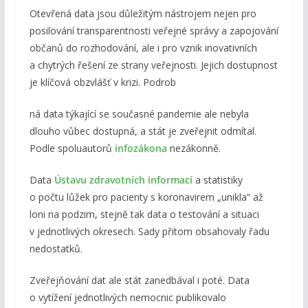
Otevřená data jsou důležitým nástrojem nejen pro
posilování transparentnosti veřejné správy a zapojování
občanů do rozhodování, ale i pro vznik inovativních
a chytrých řešení ze strany veřejnosti. Jejich dostupnost
je klíčová obzvlášť v krizi. Podrob
ná data týkající se současné pandemie ale nebyla
dlouho vůbec dostupná, a stát je zveřejnit odmítal.
Podle spoluautorů
infozákona
nezákonně.
Data
Ústavu zdravotních informací
a statistiky
o počtu lůžek pro pacienty s koronavirem „unikla” až
loni na podzim, stejně tak data o testování a situaci
v jednotlivých okresech. Sady přitom obsahovaly řadu
nedostatků.
Zveřejňování dat ale stát zanedbával i poté. Data
o vytížení jednotlivých nemocnic publikovalo