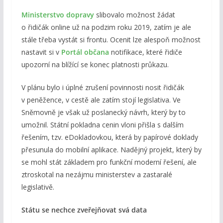
Ministerstvo dopravy
slibovalo možnost žádat
o řidičák online už na podzim roku 2019, zatím je ale
stále třeba vystát si frontu. Ocenit lze alespoň možnost
nastavit si v
Portál občana
notifikace, které řidiče
upozorní na blížící se konec platnosti průkazu.
V plánu bylo i úplné zrušení povinnosti nosit řidičák
v peněžence, v cestě ale zatím stojí legislativa. Ve
Sněmovně je však už poslanecký návrh, který by to
umožnil. Státní pokladna cenin vloni přišla s dalším
řešením, tzv. eDokladovkou, která by papírové doklady
přesunula do mobilní aplikace. Nadějný projekt, který by
se mohl stát základem pro funkční moderní řešení, ale
ztroskotal na nezájmu ministerstev a zastaralé
legislativě.
Státu se nechce zveřejňovat svá data