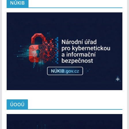
NÚKIB
ÚOOÚ