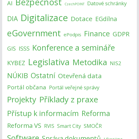
Bezpečnost
AI
Datové schránky
CzechPOINT
Digitalizace
DIA
Dotace
EGdílna
eGovernment
Finance
GDPR
ePodpis
Konference a semináře
ISSS
GIS
Legislativa
Metodika
KYBEZ
NIS2
NÚKIB
Ostatní
Otevřená data
Portál občana
Portál veřejné správy
Příklady z praxe
Projekty
Přístup k informacím
Reforma
Reforma VS
SMOČR
RVIS
Smart City
Software
Správa dokumentů