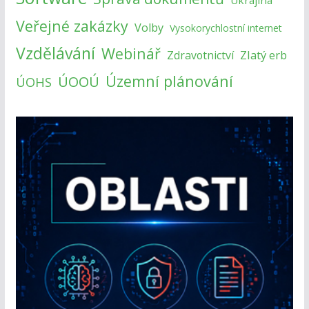
Ukrajina
Veřejné zakázky
Volby
Vysokorychlostní internet
Vzdělávání
Webinář
Zlatý erb
Zdravotnictví
Územní plánování
ÚOOÚ
ÚOHS