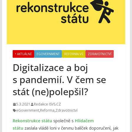
• AKTUÁLNĚ
EGOVERNMENT
REFORMA VS
ZDRAVOTNICTVÍ
Digitalizace a boj
s pandemií. V čem se
stát (ne)polepšil?
5.3.2021
Redakce ISVS.CZ
eGovernment
,
Reforma
,
Zdravotnictví
Rekonstrukce státu
společně s
Hlídačem
státu
zaslala vládě loni v červnu balíček doporučení, jak