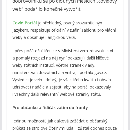
dobrovolníků se po dlouhých měsících „covidový
web” podařilo konečně vytvořit.
Covid Portál
je přehledný, psaný srozumitelným
jazykem, respektuje oficiální vizuální šablonu pro vládní
weby a obsahuje i anglickou verzi.
I přes počáteční třenice s Ministerstvem zdravotnictví
a pomalý rozjezd na něj nyní odkazují i další klíčové
weby státních institucí, včetně stránek vlády,
ministerstva zdravotnictví a vnitra, i portálu gov.cz.
Výsledek je velmi dobrý, je však třeba kvalitu i obsah
udržovat i nadále a zajistit, aby na portál odkazovaly
i všechny další relevantní webové stránky státu.
Pro občanku a řidičák zatím do fronty
Jedinou možností, jak dálkově zažádat o občanský
průkaz se strojově čitelnými údaji, zůstal dodnes pouze