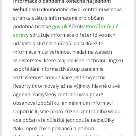
Informace o pandemii konečně na jednom
webu
Česku dlouhodobě chybí centrální webová
stránka státu s informacemi pro občany,
podobná britské
gov.uk
.Ačkoliv
Portál veřejné
správy
sdružuje informace o řešení životních
událostí a službách úřadů, další důležité
informace musí veřejnost hledat na webech
ministerstev, které mají odlišné rozhraní i logiku
uspořádání informací.Nástup pandemie
roztříštěnost komunikace ještě zvýraznil.
Resorty informovaly až na výjimky hlavně o své
agendě. Zamýšlený centrální web gov.cz
obsahoval zpočátku jen minimum informací.
Doporučili jsme proto zřízení centrálního webu,
kde občan vše důležité jednoduše najde.Díky
tlaku opozičních poslanců a pomoci