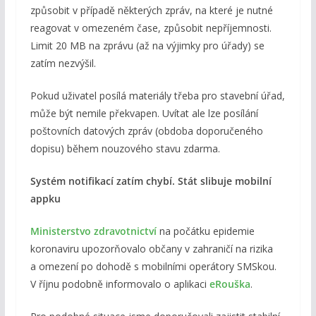
způsobit v případě některých zpráv, na které je nutné
reagovat v omezeném čase, způsobit nepříjemnosti.
Limit 20 MB na zprávu (až na výjimky pro úřady) se
zatím nezvýšil.
Pokud uživatel posílá materiály třeba pro stavební úřad,
může být nemile překvapen. Uvítat ale lze posílání
poštovních datových zpráv (obdoba doporučeného
dopisu) během nouzového stavu zdarma.
Systém notifikací zatím chybí. Stát slibuje mobilní
appku
Ministerstvo zdravotnictví
na počátku epidemie
koronaviru upozorňovalo občany v zahraničí na rizika
a omezení po dohodě s mobilními operátory SMSkou.
V říjnu podobně informovalo o aplikaci
eRouška
.