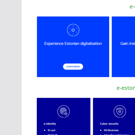
e
e-esto