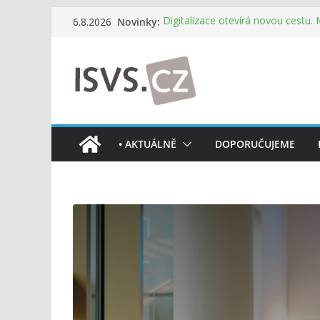
Přeskočit
Novinky:
Digitalizace otevírá novou cestu.
6.8.2026
na
mohou více spolupracovat
DIA: Stát poprvé v historii zapoju
obsah
testování digitálních služeb
DIA: Informační systém dlouhodob
července v plném provozu
RVIS – Výbor pro architekturu a říz
z nového jednání
Informace o obcích vždy po ruce
• AKTUÁLNĚ
DOPORUČUJEME
mobilní aplikaci