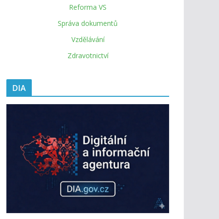
Reforma VS
Správa dokumentů
Vzdělávání
Zdravotnictví
DIA