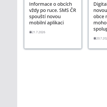
Informace o obcích
Digita
vždy po ruce. SMS ČR
novou
spouští novou
obce 
mobilní aplikaci
mohou
spolu
21.7.2026
20.7.20