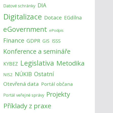
DIA
Datové schránky
Digitalizace
Dotace
EGdílna
eGovernment
ePodpis
Finance
GDPR
ISSS
GIS
Konference a semináře
Legislativa
Metodika
KYBEZ
NÚKIB
Ostatní
NIS2
Otevřená data
Portál občana
Projekty
Portál veřejné správy
Příklady z praxe