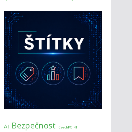
Bezpečnost
AI
CzechPOINT