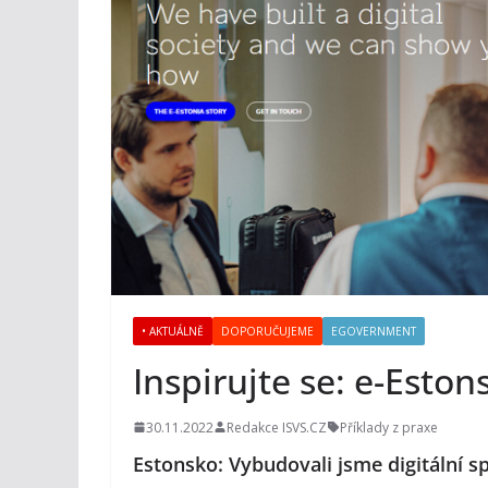
• AKTUÁLNĚ
DOPORUČUJEME
EGOVERNMENT
Inspirujte se: e-Eston
30.11.2022
Redakce ISVS.CZ
Příklady z praxe
Estonsko: Vybudovali jsme digitální 