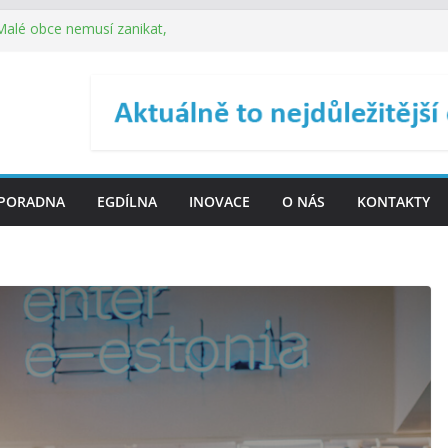
 Malé obce nemusí zanikat,
je širokou veřejnost do
ého řízení (ISDŘ) je od
ení ICT zveřejnil materiály
. SMS ČR spouští novou
PORADNA
EGDÍLNA
INOVACE
O NÁS
KONTAKTY