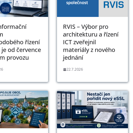
Informační
RVIS – Výbor pro
m
architekturu a řízení
odobého řízení
ICT zveřejnil
 je od července
materiály z nového
ém provozu
jednání
26
22.7.2026