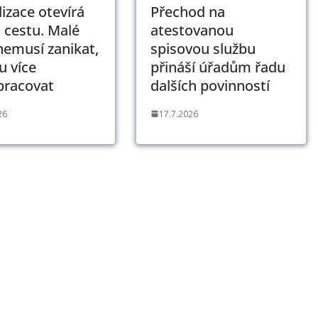
lizace otevírá
Přechod na
 cestu. Malé
atestovanou
nemusí zanikat,
spisovou službu
 více
přináší úřadům řadu
pracovat
dalších povinností
26
17.7.2026