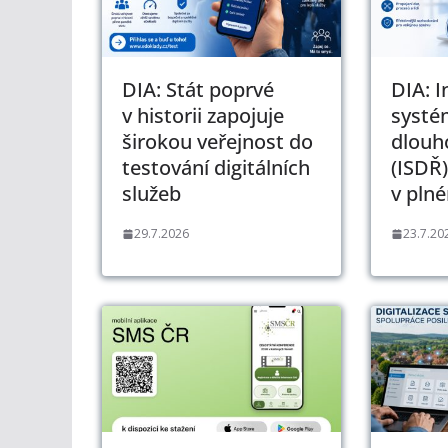
DIA: Stát poprvé
DIA: 
v historii zapojuje
systé
širokou veřejnost do
dlouh
testování digitálních
(ISDŘ)
služeb
v pln
29.7.2026
23.7.20