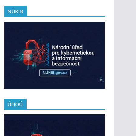
NÚKIB
ÚOOÚ