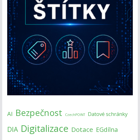
Bezpečnost
AI
Datové schránky
CzechPOINT
Digitalizace
DIA
Dotace
EGdílna