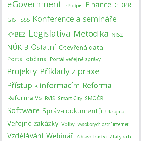
eGovernment
Finance
GDPR
ePodpis
Konference a semináře
ISSS
GIS
Legislativa
Metodika
KYBEZ
NIS2
NÚKIB
Ostatní
Otevřená data
Portál občana
Portál veřejné správy
Příklady z praxe
Projekty
Přístup k informacím
Reforma
Reforma VS
SMOČR
RVIS
Smart City
Software
Správa dokumentů
Ukrajina
Veřejné zakázky
Volby
Vysokorychlostní internet
Vzdělávání
Webinář
Zlatý erb
Zdravotnictví