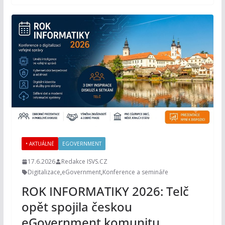
• AKTUÁLNĚ
EGOVERNMENT
17.6.2026
Redakce ISVS.CZ
Digitalizace
,
eGovernment
,
Konference a semináře
ROK INFORMATIKY 2026: Telč
opět spojila českou
eGovernment komunitu