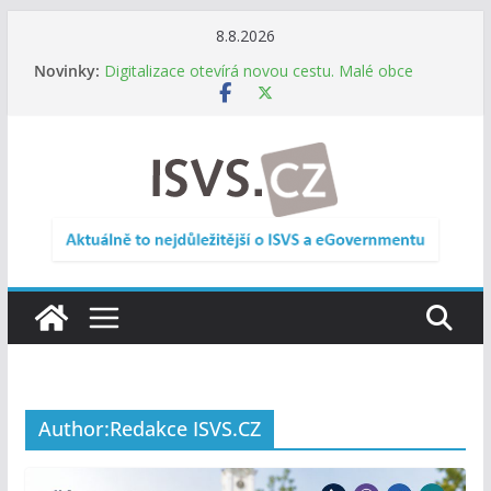
Přeskočit
8.8.2026
na
Informace o obcích vždy po ruce. SMS ČR spouští
Novinky:
novou mobilní aplikaci
obsah
Digitalizace otevírá novou cestu. Malé obce
nemusí zanikat, mohou více spolupracovat
DIA: Stát poprvé v historii zapojuje širokou
veřejnost do testování digitálních služeb
DIA: Informační systém dlouhodobého řízení
(ISDŘ) je od července v plném provozu
RVIS – Výbor pro architekturu a řízení ICT
zveřejnil materiály z nového jednání
Author:
Redakce ISVS.CZ