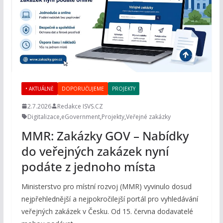
• AKTUÁLNĚ
DOPORUČUJEME
PROJEKTY
2.7.2026
Redakce ISVS.CZ
Digitalizace
,
eGovernment
,
Projekty
,
Veřejné zakázky
MMR: Zakázky GOV – Nabídky
do veřejných zakázek nyní
podáte z jednoho místa
Ministerstvo pro místní rozvoj (MMR) vyvinulo dosud
nejpřehlednější a nejpokročilejší portál pro vyhledávání
veřejných zakázek v Česku. Od 15. června dodavatelé