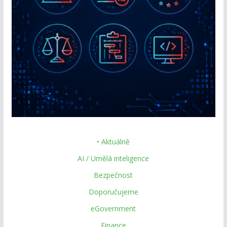
• Aktuálně
AI / Umělá inteligence
Bezpečnost
Doporučujeme
eGovernment
Finance