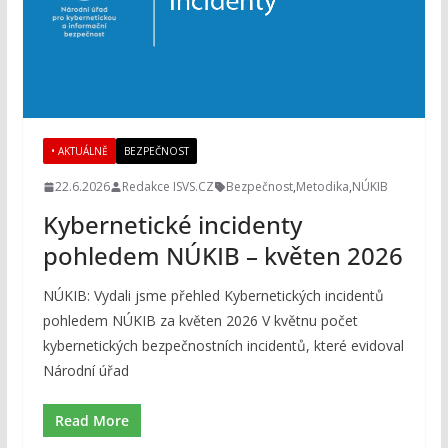
• AKTUÁLNĚ
BEZPEČNOST
22.6.2026
Redakce ISVS.CZ
Bezpečnost
,
Metodika
,
NÚKIB
Kybernetické incidenty
pohledem NÚKIB – květen 2026
NÚKIB: Vydali jsme přehled Kybernetických incidentů
pohledem NÚKIB za květen 2026 V květnu počet
kybernetických bezpečnostních incidentů, které evidoval
Národní úřad
Read More