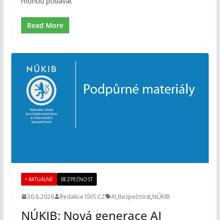
mohou podávat
Read More
• AKTUÁLNĚ
BEZPEČNOST
30.6.2026
Redakce ISVS.CZ
AI
,
Bezpečnost
,
NÚKIB
NÚKIB: Nová generace AI