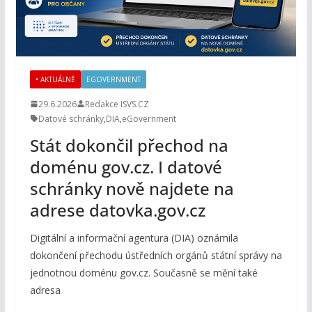
• AKTUÁLNĚ
EGOVERNMENT
29.6.2026
Redakce ISVS.CZ
Datové schránky
,
DIA
,
eGovernment
Stát dokončil přechod na
doménu gov.cz. I datové
schránky nově najdete na
adrese datovka.gov.cz
Digitální a informační agentura (DIA) oznámila
dokončení přechodu ústředních orgánů státní správy na
jednotnou doménu gov.cz. Současně se mění také
adresa