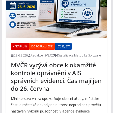
• AKTUÁLNĚ
DOPORUČUJEME
ICT, IS, SW
22.6.2026
Redakce ISVS.CZ
Digitalizace
,
Metodika
,
Software
MVČR vyzývá obce k okamžité
kontrole oprávnění v AIS
správních evidencí. Čas mají jen
do 26. června
Ministerstvo vnitra upozorňuje obecní úřady, městské
části a městské obvody na nutnost neprodleně prověřit
nastavení výkonu působnosti v agendě evidence