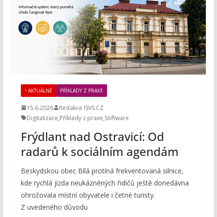
• AKTUÁLNĚ
PŘÍKLADY Z PRAXE
15.6.2026
Redakce ISVS.CZ
Digitalizace
,
Příklady z praxe
,
Software
Frýdlant nad Ostravicí: Od
radarů k sociálním agendám
Beskydskou obec Bílá protíná frekventovaná silnice,
kde rychlá jízda neukázněných řidičů ještě donedávna
ohrožovala místní obyvatele i četné turisty.
Z uvedeného důvodu