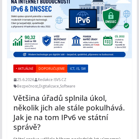
• AKTUÁLNĚ
DOPORUČUJEME
ICT, IS, SW
25.6.2026
Redakce ISVS.CZ
Bezpečnost
,
Digitalizace
,
Software
Většina úřadů splnila úkol,
několik jich ale stále pokulhává.
Jak je na tom IPv6 ve státní
správě?