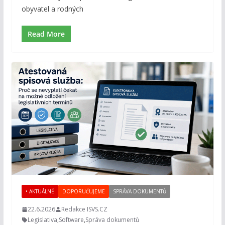
obyvatel a rodných
Read More
• AKTUÁLNĚ
DOPORUČUJEME
SPRÁVA DOKUMENTŮ
22.6.2026
Redakce ISVS.CZ
Legislativa
,
Software
,
Správa dokumentů