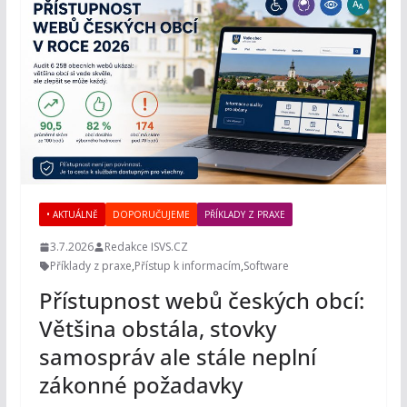
• AKTUÁLNĚ
DOPORUČUJEME
PŘÍKLADY Z PRAXE
3.7.2026
Redakce ISVS.CZ
Příklady z praxe
,
Přístup k informacím
,
Software
Přístupnost webů českých obcí:
Většina obstála, stovky
samospráv ale stále neplní
zákonné požadavky