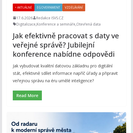
• AKTUÁLNĚ
EGOVERNMENT
VZDĚLÁVÁNÍ
17.6.2026
Redakce ISVS.CZ
Digitalizace
,
Konference a semináře
,
Otevřená data
Jak efektivně pracovat s daty ve
veřejné správě? Jubilejní
konference nabídne odpovědi
Jak vybudovat kvalitní datovou základnu pro digitální
stát, efektivně sdílet informace napříč úřady a připravit
veřejnou správu na éru umělé inteligence?
Read More