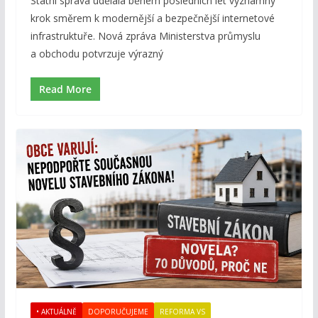
Státní správa udělala během posledních let významný
krok směrem k modernější a bezpečnější internetové
infrastruktuře. Nová zpráva Ministerstva průmyslu
a obchodu potvrzuje výrazný
Read More
• AKTUÁLNĚ
DOPORUČUJEME
REFORMA VS