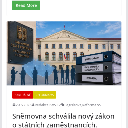
Read More
• AKTUÁLNĚ
REFORMA VS
29.6.2026
Redakce ISVS.CZ
Legislativa
,
Reforma VS
Sněmovna schválila nový zákon
o státních zaměstnancích.