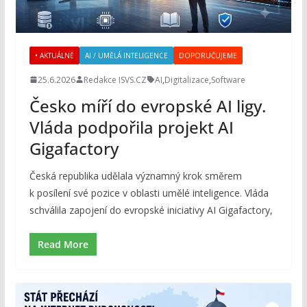
• AKTUÁLNĚ
AI / UMĚLÁ INTELIGENCE
DOPORUČUJEME
25.6.2026
Redakce ISVS.CZ
AI
,
Digitalizace
,
Software
Česko míří do evropské AI ligy.
Vláda podpořila projekt AI
Gigafactory
Česká republika udělala významný krok směrem
k posílení své pozice v oblasti umělé inteligence. Vláda
schválila zapojení do evropské iniciativy AI Gigafactory,
Read More